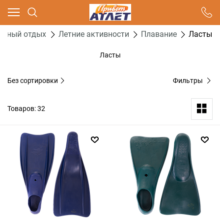
Ваш город - Москва,
угадали?
ивный отдых
Летние активности
Плавание
Ласты
ДА
НЕТ
Ласты
Без сортировки
Фильтры
Товаров: 32