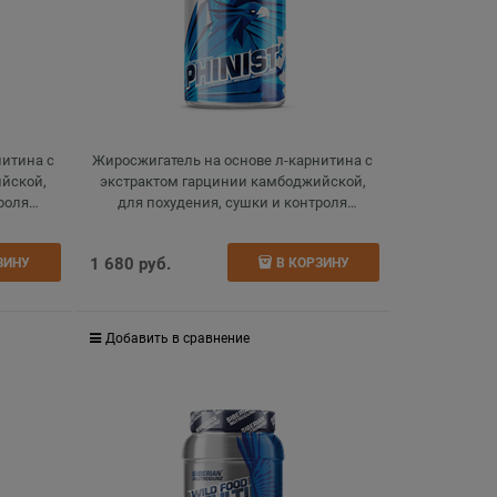
нитина с
Жиросжигатель на основе л-карнитина с
ийской,
экстрактом гарцинии камбоджийской,
роля
для похудения, сушки и контроля
200 г
аппетита, l-carnitine, экзотик, 200 г
1 680
 руб.
ЗИНУ
В КОРЗИНУ
Добавить в сравнение