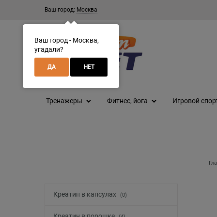
Ваш город:
Москва
Ваш город - Москва,
угадали?
ДА
НЕТ
Тренажеры
Фитнес, йога
Игровой спор
Гл
Креатин в капсулах
(0)
Креатин в порошке
(4)