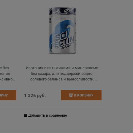
с без
Изотоник с витаминами и минералами
жение
без сахара, для поддержки водно-
енсивной
солевого баланса и выносливости,
, 150 г
isotonic, вишня, 270 г
1 326
 руб.
ЗИНУ
В КОРЗИНУ
Добавить в сравнение