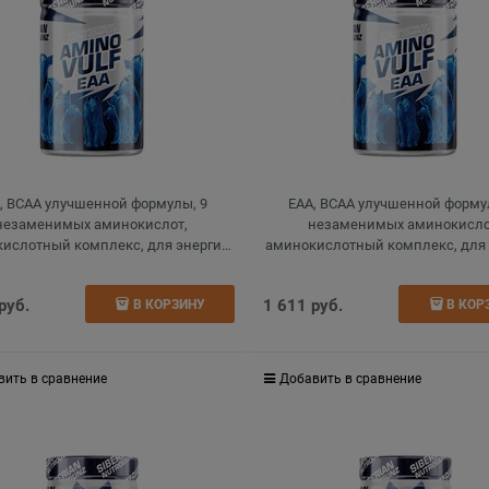
, BCAA улучшенной формулы, 9
ЕАА, BCAA улучшенной форму
незаменимых аминокислот,
незаменимых аминокисло
ислотный комплекс, для энергии
аминокислотный комплекс, для
сстановления, bcaa, гранат, 225 г
и восстановления, bcaa, вишня,
 руб.
1 611
 руб.
В КОРЗИНУ
В КОР
вить в сравнение
Добавить в сравнение