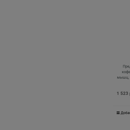
Пре
кофе
мышц, 
нагру
1 523
Доба