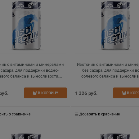
ник с витаминами и минералами
Изотоник с витаминами и мин
 сахара, для поддержки водно-
без сахара, для поддержки в
евого баланса и выносливости,
солевого баланса и вынослив
isotonic, апельсин, 270 г
isotonic, дыня, 270 г
 руб.
1 326
 руб.
В КОРЗИНУ
В КОР
вить в сравнение
Добавить в сравнение