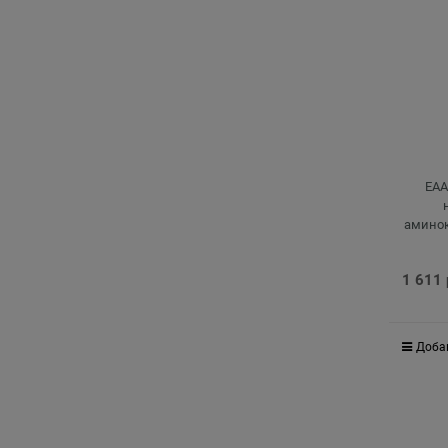
ЕАА
аминок
и во
1 611
Доба