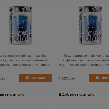
дтренировочный комплекс без
Предтренировочный комплек
ина, пампинг, кровоснабжение
кофеина, пампинг, кровоснаб
для выносливости и интенсивной
мышц, для выносливости и инт
зки, pump, pumping, гранат, 150 г
нагрузки, pump, pumping, вишня
 руб.
1 523
 руб.
В КОРЗИНУ
В КОР
вить в сравнение
Добавить в сравнение