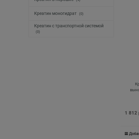
Креатин моногидрат
(0)
Креатин с транспортной системой
(0)
К
выно
1 812
Доба