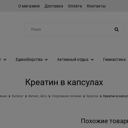
О магазине
Доставка
Оплата
Контакты
Например:
коньки
т
Единоборства
Активный отдых
Гимнастика
Креатин в капсулах
авная
Каталог
Фитнес, йога
Спортивное питание
Креатин
Креатин в капсу
Похожие товар