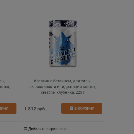
лы,
Креатин с бетаином, для силы,
леток,
выносливости и гидратации клеток,
creatine, клубника, 225 г
1 812
 руб.
ЗИНУ
В КОРЗИНУ
Добавить в сравнение