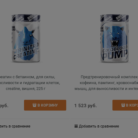
реатин с бетаином, для силы,
Предтренировочный комплек
сливости и гидратации клеток,
кофеина, пампинг, кровоснаб
creatine, вишня, 225 г
мышц, для выносливости и инт
нагрузки, pump, pumping, экзотик
 руб.
1 523
 руб.
В КОРЗИНУ
В КОР
вить в сравнение
Добавить в сравнение