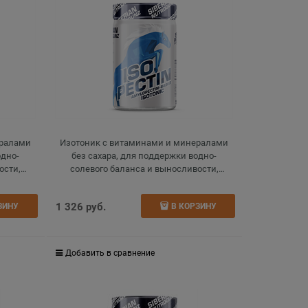
ералами
Изотоник с витаминами и минералами
одно-
без сахара, для поддержки водно-
ости,
солевого баланса и выносливости,
isotonic, экзотик ,270 г
1 326
 руб.
ЗИНУ
В КОРЗИНУ
Добавить в сравнение