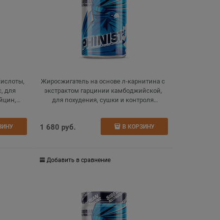
кислоты,
Жиросжигатель на основе л-карнитина с
, для
экстрактом гарцинии камбоджийской,
йцин,
для похудения, сушки и контроля
кофеин,
аппетита, l-carnitine, гранат, 200 г
1 680
 руб.
ЗИНУ
В КОРЗИНУ
Добавить в сравнение