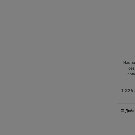
Изото
без
сол
1 326
Доба