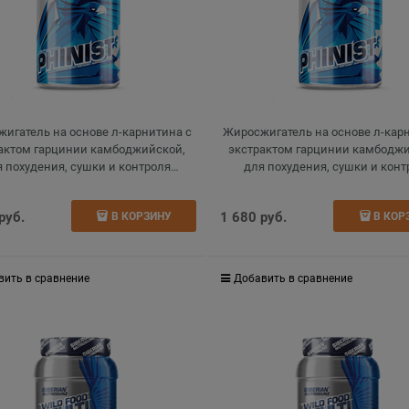
игатель на основе л-карнитина с
Жиросжигатель на основе л-кар
актом гарцинии камбоджийской,
экстрактом гарцинии камбодж
 похудения, сушки и контроля
для похудения, сушки и конт
петита, l-carnitine, киви, 200 г
аппетита, l-carnitine, вишня, 
 руб.
1 680
 руб.
В КОРЗИНУ
В КОР
вить в сравнение
Добавить в сравнение