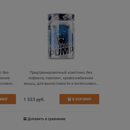
с без
Предтренировочный комплекс без
жение
кофеина, пампинг, кровоснабжение
енсивной
мышц, для выносливости и интенсивной
, 150 г
нагрузки, pump, pumping, дыня, 150 г
1 523
 руб.
ЗИНУ
В КОРЗИНУ
Добавить в сравнение