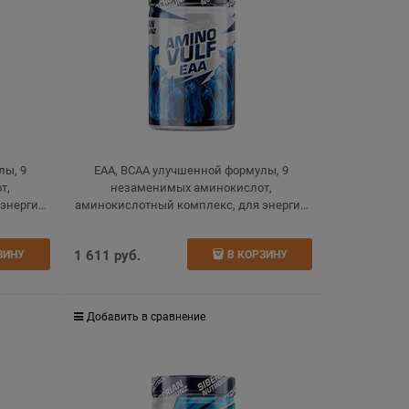
лы, 9
ЕАА, BCAA улучшенной формулы, 9
т,
незаменимых аминокислот,
 энергии
аминокислотный комплекс, для энергии
 225 г
и восстановления, bcaa, экзотик, 225 г
1 611
 руб.
ЗИНУ
В КОРЗИНУ
Добавить в сравнение