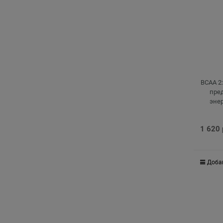
BCAA 2
пре
энер
изоле
1 620
Доба