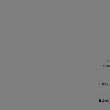
К
выно
1 812
Доба