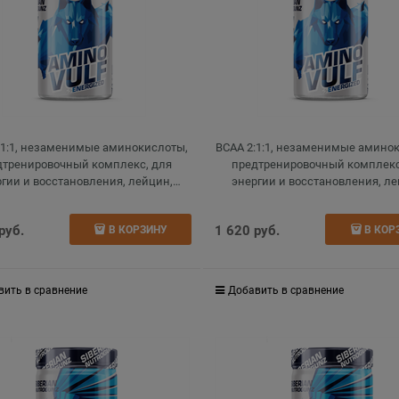
:1:1, незаменимые аминокислоты,
BCAA 2:1:1, незаменимые амино
дтренировочный комплекс, для
предтренировочный комплекс
гии и восстановления, лейцин,
энергии и восстановления, ле
йцин и валин, глутамин, кофеин,
изолейцин и валин, глутамин, 
bcaa, вишня, 225 г
bcaa, киви, 225 г
 руб.
1 620
 руб.
В КОРЗИНУ
В КОР
вить в сравнение
Добавить в сравнение