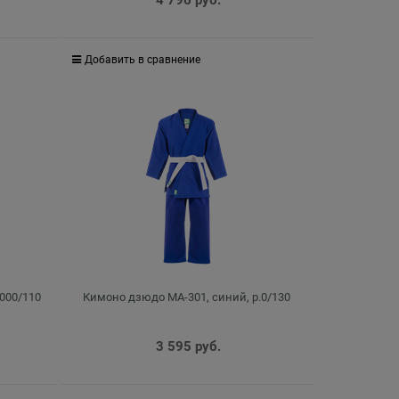
4 796
 руб.
Добавить в сравнение
000/110
Кимоно дзюдо MA-301, синий, р.0/130
3 595
 руб.