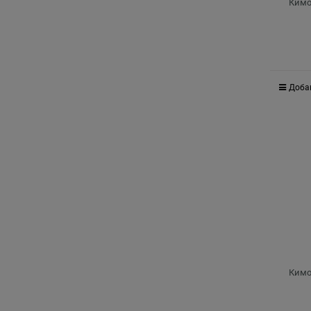
Кимо
Доба
Кимо