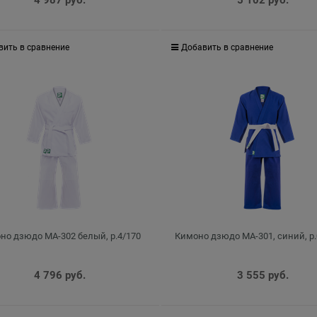
4 987
 руб.
5 102
 руб.
вить в сравнение
Добавить в сравнение
но дзюдо MA-302 белый, р.4/170
Кимоно дзюдо MA-301, синий, р.
4 796
 руб.
3 555
 руб.