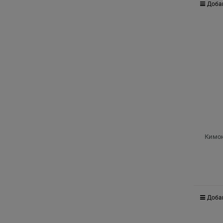
Доба
Кимон
Доба