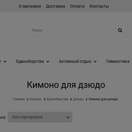
О магазине
Доставка
Оплата
Контакты
Например:
шейкер
т
Единоборства
Активный отдых
Гимнастика
Кимоно для дзюдо
Главная
Каталог
Единоборства
Дзюдо
Кимоно для дзюдо
ка: