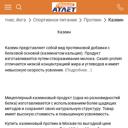
Ваш город - Москва,
угадали?
Фитнес, йога
Спортивное питание
Протеин
Казеин
ДА
НЕТ
Казеин
Казеин представляет собой вид протеиновой добавки с
белковой основой (казеинатом кальция). Продукт
изготавливается путем створаживания молока. Сasein protein
отличается низкой концентрацией жира и углеводов и имеет
невысокую скорость усвоения.
(Подробнее...)
Мицеллярный казеиновый продукт (одна из разновидностей
белка) изготавливается с использованием более щадящих
методов и сохраняет свою натуральную структуру. Товар
имеет высокую стоимость и повышенную усвояемость.
Купить казеиновый протеин в Москве по выгодной цене