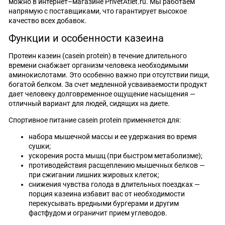
можно в интернет–магазине PrivetAtlet.ru. Мы работаем
напрямую с поставщиками, что гарантирует высокое
качество всех добавок.
Функции и особенности казеина
Протеин казеин (casein protein) в течение длительного
времени снабжает организм человека необходимыми
аминокислотами. Это особенно важно при отсутствии пищи,
богатой белком. За счет медленной усваиваемости продукт
дает человеку долговременное ощущение насыщения —
отличный вариант для людей, сидящих на диете.
Спортивное питание casein protein применяется для:
набора мышечной массы и ее удержания во время
сушки;
ускорения роста мышц (при быстром метаболизме);
противодействия расщеплению мышечных белков —
при сжигании лишних жировых клеток;
снижения чувства голода в длительных поездках —
порция казеина избавит вас от необходимости
перекусывать вредными бургерами и другим
фастфудом и ограничит прием углеводов.