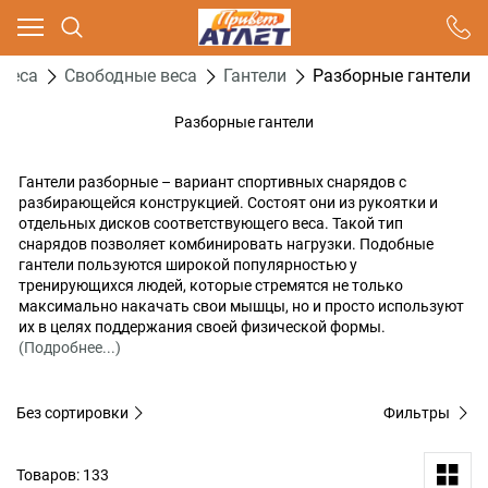
Ваш город - Москва,
угадали?
тнеса
Свободные веса
Гантели
Разборные гантели
ДА
НЕТ
Разборные гантели
Гантели разборные – вариант спортивных снарядов с
разбирающейся конструкцией. Состоят они из рукоятки и
отдельных дисков соответствующего веса. Такой тип
снарядов позволяет комбинировать нагрузки. Подобные
гантели пользуются широкой популярностью у
тренирующихся людей, которые стремятся не только
максимально накачать свои мышцы, но и просто используют
их в целях поддержания своей физической формы.
(Подробнее...)
Без сортировки
Фильтры
Товаров: 133