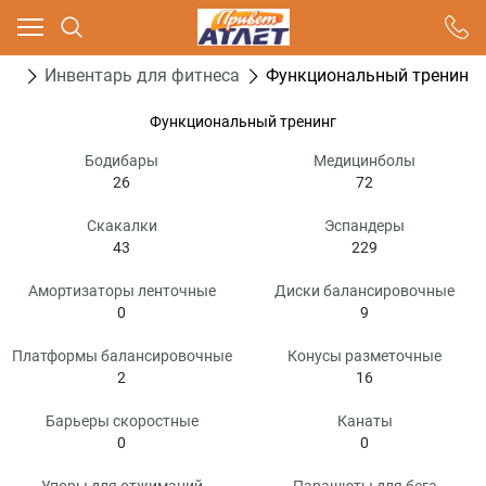
Ваш город - Москва,
угадали?
ога
Инвентарь для фитнеса
Функциональный тренинг
ДА
НЕТ
Функциональный тренинг
Бодибары
Медицинболы
26
72
Скакалки
Эспандеры
43
229
Амортизаторы ленточные
Диски балансировочные
0
9
Платформы балансировочные
Конусы разметочные
2
16
Барьеры скоростные
Канаты
0
0