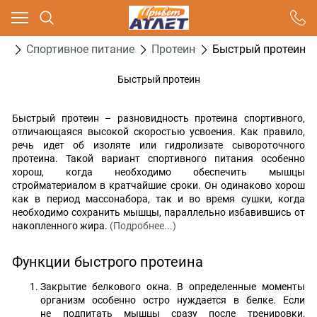
Ваш город - Москва,
угадали?
га
Спортивное питание
Протеин
Быстрый протеин
ДА
НЕТ
Быстрый протеин
Быстрый протеин – разновидность протеина спортивного,
отличающаяся высокой скоростью усвоения. Как правило,
речь идет об изоляте или гидролизате сывороточного
протеина. Такой вариант спортивного питания особенно
хорош, когда необходимо обеспечить мышцы
стройматериалом в кратчайшие сроки. Он одинаково хорош
как в период массонабора, так и во время сушки, когда
необходимо сохранить мышцы, параллельно избавившись от
накопленного жира.
(Подробнее...)
Функции быстрого протеина
Закрытие белкового окна. В определенные моменты
организм особенно остро нуждается в белке. Если
не подпитать мышцы сразу после тренировки,