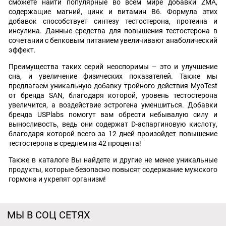
сможете найти популярные во всем мире добавки ZMA,
содержащие магний, цинк и витамин В6. Формула этих
добавок способствует синтезу тестостерона, протеина и
инсулина. Данные средства для повышения тестостерона в
сочетании с белковым питанием увеличивают анаболический
эффект.
Преимущества таких серий неоспоримы – это и улучшение
сна, и увеличение физических показателей. Также мы
предлагаем уникальную добавку тройного действия MyoTest
от бренда SAN, благодаря которой, уровень тестостерона
увеличится, а воздействие эстрогена уменшиться. Добавки
бренда USPlabs помогут вам обрести небывалую силу и
выносливость, ведь они содержат D-аспаргиновую кислоту,
благодаря которой всего за 12 дней произойдет повышение
тестостерона в среднем на 42 процента!
Также в каталоге Вы найдете и другие не менее уникальные
продукты, которые безопасно повысят содержание мужского
гормона и укрепят организм!
МЫ В СОЦ СЕТЯХ