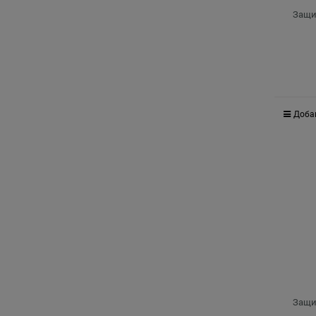
Защит
Доба
Защит