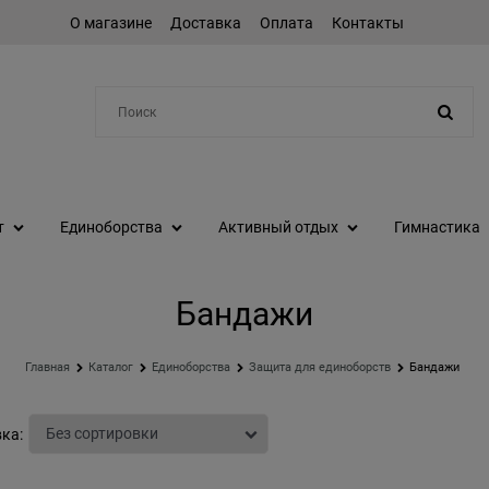
О магазине
Доставка
Оплата
Контакты
Например:
протеин
т
Единоборства
Активный отдых
Гимнастика
Бандажи
Главная
Каталог
Единоборства
Защита для единоборств
Бандажи
ка: