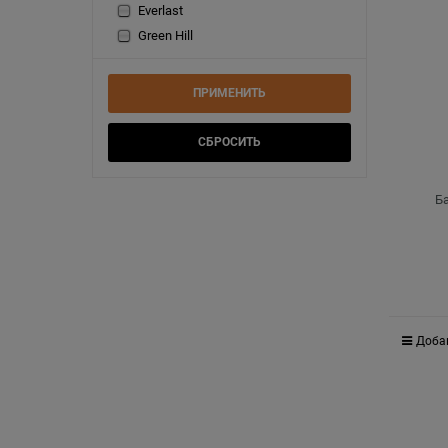
Everlast
Green Hill
Б
Доба