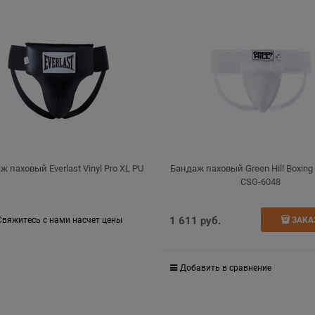
 паховый Everlast Vinyl Pro XL PU
Бандаж паховый Green Hill Boxing
CSG-6048
1 611
 руб.
Свяжитесь с нами насчет цены
ЗАКА
Добавить в сравнение