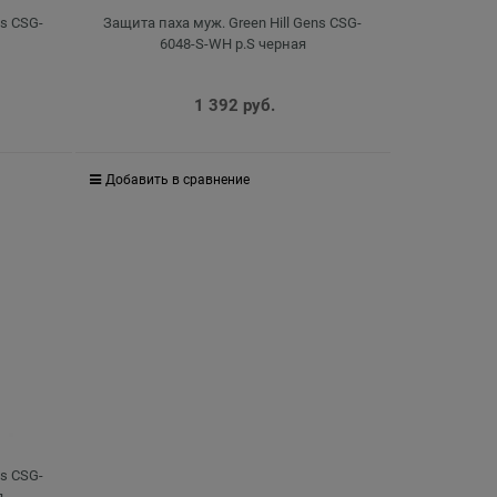
ns CSG-
Защита паха муж. Green Hill Gens CSG-
6048-S-WH р.S черная
1 392
 руб.
Добавить в сравнение
ns CSG-
я