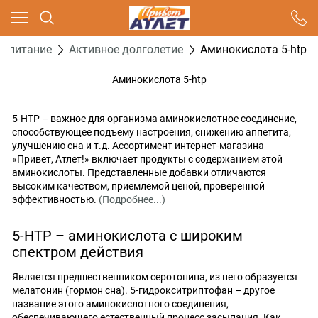
Ваш город - Москва,
угадали?
е питание
Активное долголетие
Аминокислота 5-htp
ДА
НЕТ
Аминокислота 5-htp
5-HTP – важное для организма аминокислотное соединение,
способствующее подъему настроения, снижению аппетита,
улучшению сна и т.д. Ассортимент интернет-магазина
«Привет, Атлет!» включает продукты с содержанием этой
аминокислоты. Представленные добавки отличаются
высоким качеством, приемлемой ценой, проверенной
эффективностью.
(Подробнее...)
5-HTP – аминокислота с широким
спектром действия
Является предшественником серотонина, из него образуется
мелатонин (гормон сна). 5-гидрокситриптофан – другое
название этого аминокислотного соединения,
обеспечивающего естественный процесс засыпания. Как