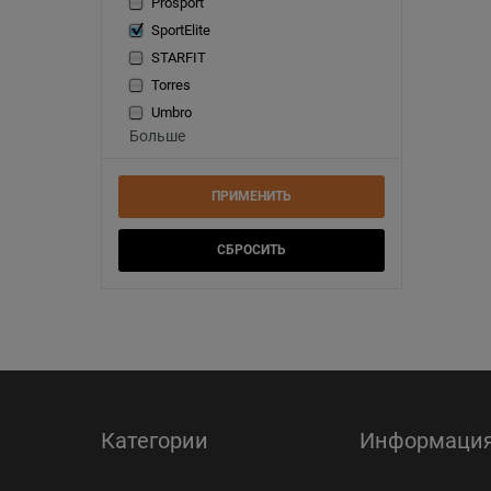
Prosport
SportElite
STARFIT
Torres
Umbro
Больше
Категории
Информаци