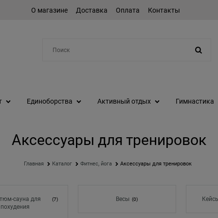
О магазине
Доставка
Оплата
Контакты
Например:
коньки
т
Единоборства
Активный отдых
Гимнастика
Аксессуары для тренировок
Главная
Каталог
Фитнес, йога
Аксессуары для тренировок
тюм-сауна для
Весы
Кейсы
(7)
(0)
похудения