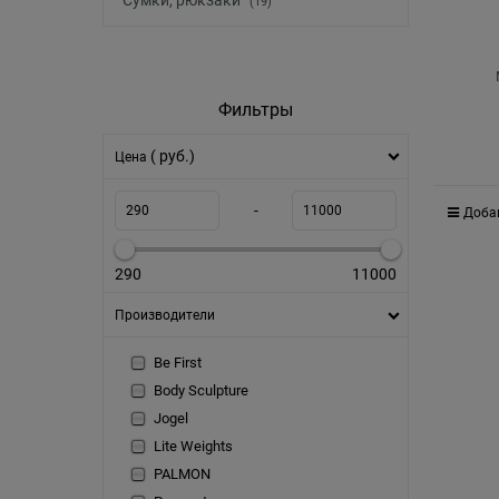
Сумки, рюкзаки
(19)
Фильтры
( руб.)
Цена
-
Доба
290
11000
Производители
Be First
Body Sculpture
Jogel
Lite Weights
PALMON